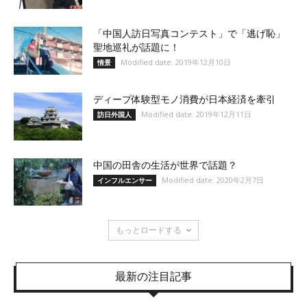
「中国人訪日写真コンテスト」で「逃げ恥」
聖地巡礼が話題に！
Modified date: 2019年12月10日
情景
ディープ体験型モノ消費が日本経済を牽引
Modified date: 2019年12月11日
訪日外国人
中国の田舎の生活が世界で話題？
Modified date: 2020年2月7日
インフルエンサー
もっとロードする
最新の注目記事