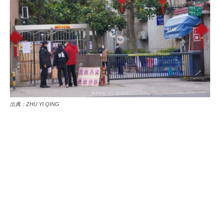
出典：ZHU YI QING