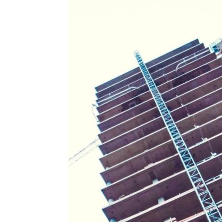
る
為
の
情
報
メ
デ
ィ
ア