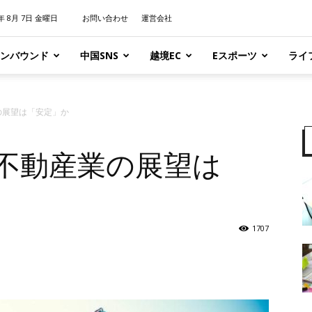
6年 8月 7日 金曜日
お問い合わせ
運営会社
ンバウンド
中国SNS
越境EC
Eスポーツ
ライ
の展望は「安定」か
・不動産業の展望は
1707