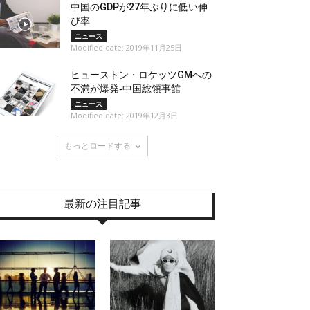
中国のGDPが27年ぶりに低い伸
び率
ニュース
Modified date: 2019年11月25日
ヒューストン・ロケッツGMへの
不満が爆発‐中国総領事館
ニュース
Modified date: 2019年12月3日
もっとロードする
最新の注目記事