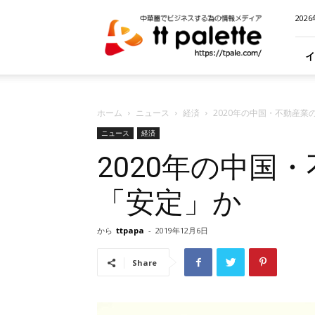
TT
202
パ
レ
ッ
イ
ト
｜
中
ホーム
ニュース
経済
2020年の中国・不動産業
華
圏
ニュース
経済
（中
2020年の中国
国・
台
湾・
「安定」か
香
港）
から
ttpapa
-
2019年12月6日
で
ビ
ジ
Share
ネ
ス
す