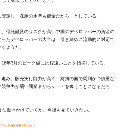
として発表したとのことだ。
に安定し、在庫の水準も健全だから」としている。
く、信託融資のリスクが高い中国のデベロッパーの資金の
なったデペロッパーの大半は、引き締めに流動的に対応で
いるようだ。
16年3月のピーク値には程遠いことを指摘している。
が進み、販売実行能力が高く、財務の面で周到かつ慎重な
や競争力が弱い同業者からシェアを奪うことになるだろ
ような働きかけていくか、今後も見ていきたい。
4476-9638403.html