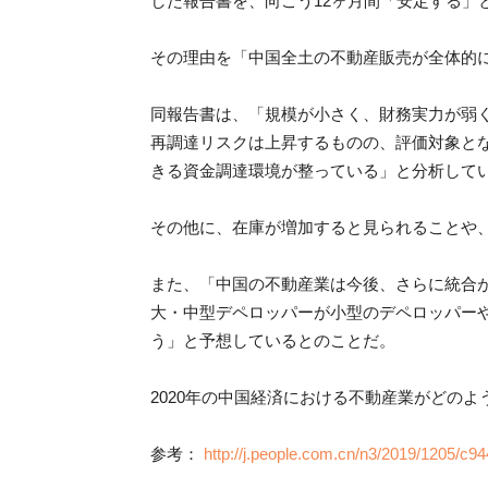
した報告書を、向こう12ヶ月間「安定する」
その理由を「中国全土の不動産販売が全体的
同報告書は、「規模が小さく、財務実力が弱
再調達リスクは上昇するものの、評価対象と
きる資金調達環境が整っている」と分析して
その他に、在庫が増加すると見られることや、
また、「中国の不動産業は今後、さらに統合
大・中型デペロッパーが小型のデペロッパー
う」と予想しているとのことだ。
2020年の中国経済における不動産業がどの
参考：
http://j.people.com.cn/n3/2019/1205/c9