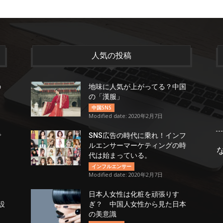
人気の投稿
の
地味に人気が上がってる？中国
の「漢服」
中国SNS
Modified date: 2020年2月7日
で
SNS広告の時代に乗れ！インフ
も
ルエンサーマーケティングの時
代は始まっている。
インフルエンサー
Modified date: 2020年2月7日
口
日本人女性は化粧を頑張りす
設
ぎ？ 中国人女性から見た日本
の美意識