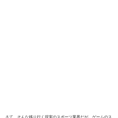
さて、そんな移り行く現実のスポーツ業界だが、ゲームのス