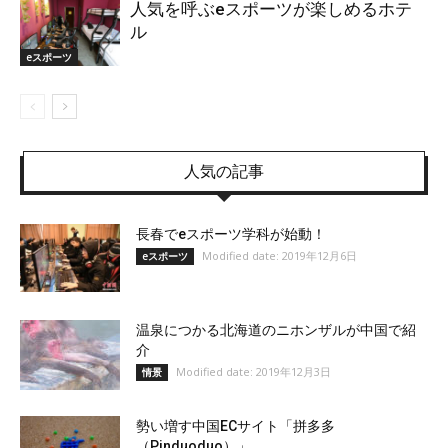
人気を呼ぶeスポーツが楽しめるホテ
ル
eスポーツ
人気の記事
長春でeスポーツ学科が始動！
Modified date: 2019年12月6日
eスポーツ
温泉につかる北海道のニホンザルが中国で紹
介
Modified date: 2019年12月3日
情景
勢い増す中国ECサイト「拼多多
（Pinduoduo）」