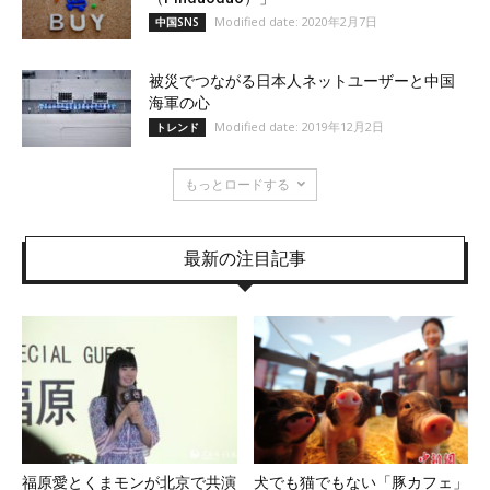
Modified date: 2020年2月7日
中国SNS
被災でつながる日本人ネットユーザーと中国
海軍の心
Modified date: 2019年12月2日
トレンド
もっとロードする
最新の注目記事
福原愛とくまモンが北京で共演
犬でも猫でもない「豚カフェ」