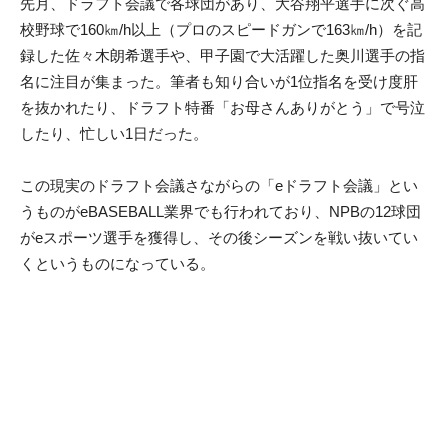
先月、ドラフト会議で各球団があり、大谷翔平選手に次ぐ高
校野球で160㎞/h以上（プロのスピードガンで163㎞/h）を記
録した佐々木朗希選手や、甲子園で大活躍した奥川選手の指
名に注目が集まった。筆者も知り合いが1位指名を受け度肝
を抜かれたり、ドラフト特番「お母さんありがとう」で号泣
したり、忙しい1日だった。
この現実のドラフト会議さながらの「eドラフト会議」とい
うものがeBASEBALL業界でも行われており、NPBの12球団
がeスポーツ選手を獲得し、その後シーズンを戦い抜いてい
くというものになっている。